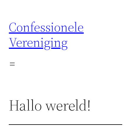
Ga
naar
Confessionele
de
inhoud
Vereniging
Hallo wereld!